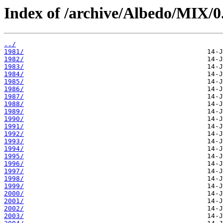
Index of /archive/Albedo/MIX/0
../
1981/
1982/
1983/
1984/
1985/
1986/
1987/
1988/
1989/
1990/
1991/
1992/
1993/
1994/
1995/
1996/
1997/
1998/
1999/
2000/
2001/
2002/
2003/