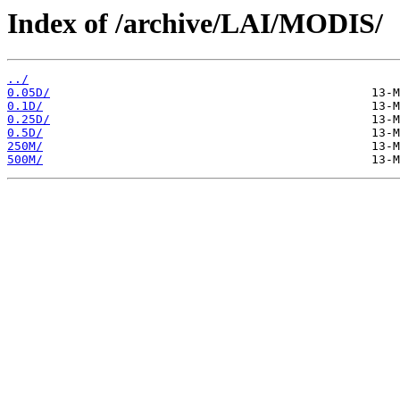
Index of /archive/LAI/MODIS/
../
0.05D/
0.1D/
0.25D/
0.5D/
250M/
500M/